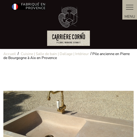
Panneau de gestion des cookies
FABRIQUÉ EN
PROVENCE
Accueil
Cuisine | Salle de bain | Dallage | Intérieur
Pile ancienne en Pierre
de Bourgogne à Aix en Provence
Retour